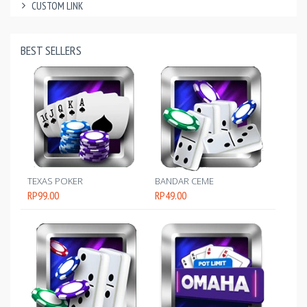
CUSTOM LINK
BEST SELLERS
TEXAS POKER
BANDAR CEME
RP99.00
RP49.00