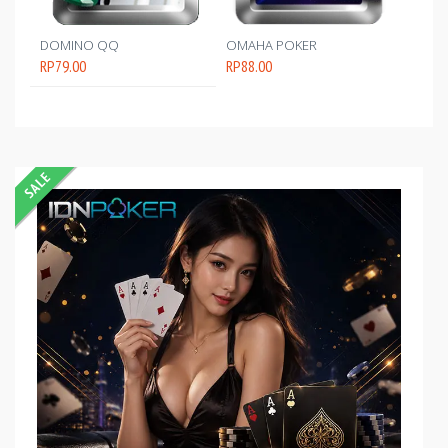
DOMINO QQ
OMAHA POKER
RP79.00
RP88.00