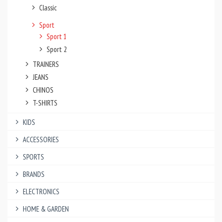
Classic
Sport
Sport 1
Sport 2
TRAINERS
JEANS
CHINOS
T-SHIRTS
KIDS
ACCESSORIES
SPORTS
BRANDS
ELECTRONICS
HOME & GARDEN