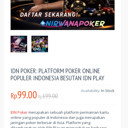
IDN POKER: PLATFORM POKER ONLINE
POPULER INDONESIA BESUTAN IDN PLAY
99.00
Availability:
In Stock
Rp
199.00
Rp
IDN Poker
merupakan sebuah platform permainan kartu
online yang populer di Indonesia dan juga merupakan
jaringan poker terbesar di Asia. Platform yang
dikembangkan oleh IDN Play ini menyediakan berbagai