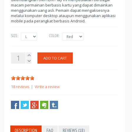
macam permainan berbasis kartu yang dapat dimainkan
menggunakan uang asli. Pemain dapat mengaksesnya
melalui komputer desktop ataupun menggunakan aplikasi
mobile pada perangkat berbasis Android.
SIZE:
COLOR:
ADD TO CART
18 reviews
|
Write a review
DESCRIPTION
FAQ
REVIEWS (18)