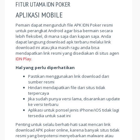
FITUR UTAMA IDN POKER
APLIKASI MOBILE
Pemain dapat mengunduh file APK IDN Poker resmi
untuk perangkat Android agar bisa bermain secara
lebih fleksibel, di mana saja dan kapan saja. Anda
dapat langsung download apk terbaru melalui link
download ini atau jika masih ragu anda bisa
mendapatkan link resmi yang disediakan di situs agen
IDN Play
.
Hal yang perlu diperhatikan
Pastikan menggunakan link download dari
sumber resmi
Hindari mendapatkan file dari situs tidak
terpercaya
Jika sudah punya versi lama, disarankan update
ke versi terbaru
Aplikasi untuk ponsel jenis iPhone/iOS tidak lagi
tersedia untuk saat ini
Penting untuk selalu berhati-hati saat mencari link
download APK poker online, karena banyak situs tidak
resmi yang berpotensi menyebarkan malware atau