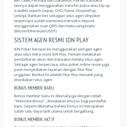
BRI, CIMB, Permata dan Danamon. Pilihan transaksi
lainnya dapat menggunakan transfer pulsa atau top up
e-wallet seperti Gopay, OVO, Dana, ShopeePay,
LinkAja. Bahkan kini sebagian situs agen idnpoker
terpercaya sudah menerima transaksi deposit
menggunakan scan QRIS dan mata uang kripto
(Bitcoin/Ethereum/USDT).
SISTEM AGEN RESMI IDN PLAY
IDN Poker beroperasi menggunakan jaringan agen
atau situs mitra resmi IDN Play. Pemain melakukan
pendaftaran akun dan transaksi melalui situs agen.
Sebagai agen terpercaya, situs poker online resmi juga
pasti menyediakan layanan dengan fitur-fitur
unggulan. Berikut ini adalah fitur-fitur menarik yang
disediakan situs agen:
BONUS MEMBER BARU
Bonus member baru ini dikenal juga dengan istilah
"Welcome Bonus", disediakan khusus bagi pendaftar
baru. Seperti diketahui bahwa bonus ini merupakan
salah satu daya tarik utama untuk bergabung.
BONUS MEMBER AKTIF